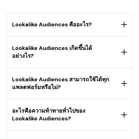
Lookalike Audiences คืออะไร?
โปรไฟล์เหล่านี้เป็นโปรไฟล์ที่สะท้อนถึงลูกค้าปัจจุบัน
โดยช่วยในการกำหนดเป้าหมายผู้ชมที่คล้ายกัน
Lookalike Audiences เกิดขึ้นได้
อย่างไร?
ผ่านการวิเคราะห์อัลกอริทึมของข้อมูลลูกค้าที่มีอยู่
Lookalike Audiences สามารถใช้ได้ทุก
แพลตฟอร์มหรือไม่?
แพลตฟอร์มโฆษณาหลักๆ ส่วนใหญ่สนับสนุนพวกเขา
อะไรคือความท้าทายทั่วไปของ
Lookalike Audiences?
ปัญหาต่างๆ ได้แก่ คุณภาพของข้อมูล ความลำเอียง