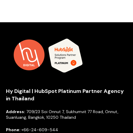
หากธุรกิจของคุณนั้นขึ้นอยู่กับผลลัพธ์ของทีมขาย หรือ
กระทั่งการสำรองที่พัก สิ่งสำคัญคือต้องทำการปิดงาน
ขายโดยเร็วด้วยระบบออนไลน์ เพื่อทำให้กลุ่มลูกค้าเป้า
หมายเกิดการชำระเงิน และเปลี่ยนเป็นผู้ใช้งาน จาก
ประสบการณ์ของเราที่ได้ร่วมงาน
ทั้งบริษัทขนาดเล็ก
และใหญ่ การติดตามผลประกอบการณ์ อาจเกิดความ
คลาดเคลื่อไปบ้าง แต่ถ้าหากเสริมกลยุทธ์การตลาด
ด้วย HubSpot ผลลัพธ์ที่ได้ส่วนใหญ่จะเกิดขึ้นเป็นสอง
เท่า เมื่อเทียบกับการใช้กลยุลย์ด้านการตลาดแบบไม่ใช้
โปรแกรมร่วม
Hy Digital | HubSpot Platinum Partner Agency
in Thailand
Address:
709/23 Soi Onnut 7, Sukhumvit 77 Road, Onnut,
Suanluang, Bangkok, 10250 Thailand
Phone:
+66-24-609-544