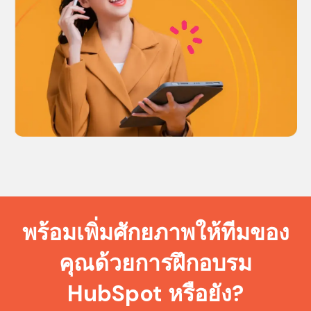
พร้อมเพิ่มศักยภาพให้ทีมของ
คุณด้วยการฝึกอบรม
HubSpot หรือยัง?